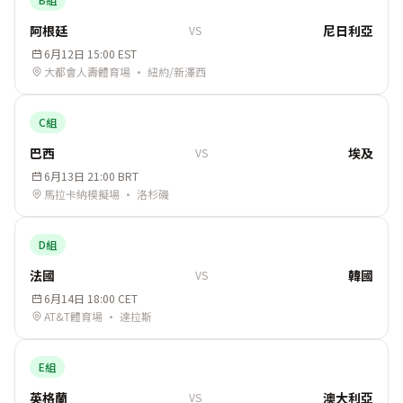
阿根廷
尼日利亞
VS
6月12日 15:00 EST
大都會人壽體育場 · 紐約/新澤西
C組
巴西
埃及
VS
6月13日 21:00 BRT
馬拉卡納模擬場 · 洛杉磯
D組
法國
韓國
VS
6月14日 18:00 CET
AT&T體育場 · 達拉斯
E組
英格蘭
澳大利亞
VS