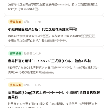
決賽場地正式完成草皮及配套設施升級，將以全新面貌迎接全
球數(shù)億球迷關注。
賽事前瞻
8月6日 11:20
小組賽抽簽結果分析：死亡之組花落誰家？
隨著48支參賽球隊全部確定，各組對陣形勢逐漸明朗，
多組出現(xiàn)死亡對抗引發(fā)熱議。
賽事要聞
8月6日 14:10
世界杯官方用球"Fusion 26"正式發(fā)布，融合AI科技
FIFA發(fā)布2026世界杯官方比賽用球，內(nèi)置AI輔助芯片
實現(xiàn)毫秒級越位判斷。
賽事前瞻
8月6日 16:35
票務系統(tǒng)正式上線，小組賽門票首日售罄超
百萬張
世界杯官方售票平臺首日涌入超千萬訪問量，多場熱門小組賽門票在數