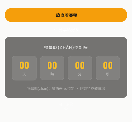
查看賽程
分享給好友
揭幕戰(ZHÀN)倒計時
00
00
00
00
時
分
秒
天
揭幕戰(zhàn)：墨西哥 vs 待定 · 阿茲特克體育場
向下滾動