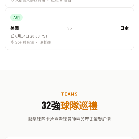
A組
美國
日本
VS
6月14日 20:00 PST
SoFi體育場 · 洛杉磯
TEAMS
32強
球隊巡禮
點擊球隊卡片查看球員陣容與歷史榮譽詳情