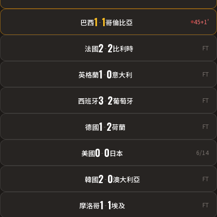
1
1
巴西
-
哥倫比亞
45+1'
2
2
法國
-
比利時
FT
1
0
英格蘭
-
意大利
FT
3
2
西班牙
-
葡萄牙
FT
1
2
德國
-
荷蘭
FT
0
0
美國
-
日本
6/14
2
0
韓國
-
澳大利亞
FT
1
1
摩洛哥
-
埃及
FT