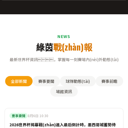
NEWS
綠茵
戰(zhàn)報
最新世界杯資訊，掌握每一刻賽場內(nèi)外動態(tài)
全部新聞
賽事要聞
球隊動態(tài)
賽事前瞻
場館資訊
賽事要聞
8月6日 10:30
2026世界杯揭幕戰(zhàn)進入最后倒計時，墨西哥城蓄勢待