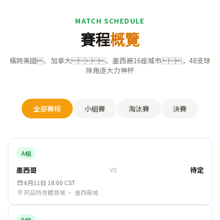
MATCH SCHEDULE
賽程
概覽
橫跨美國、加拿大、墨西哥16座城市，48支球
隊角逐大力神杯
全部賽程
小組賽
淘汰賽
決賽
A組
墨西哥
待定
VS
6月11日 18:00 CST
阿茲特克體育場 · 墨西哥城
B組