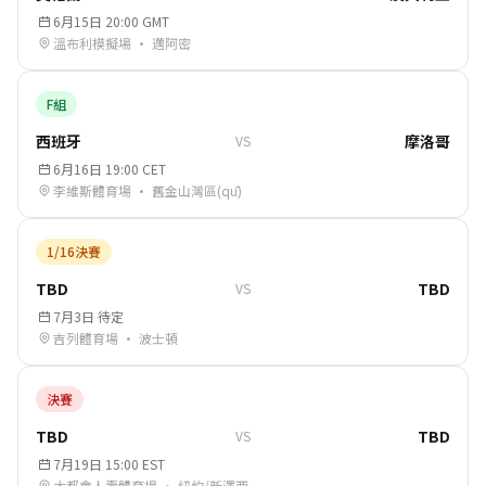
6月15日 20:00 GMT
溫布利模擬場 · 邁阿密
F組
西班牙
摩洛哥
VS
6月16日 19:00 CET
李維斯體育場 · 舊金山灣區(qū)
1/16決賽
TBD
TBD
VS
7月3日 待定
吉列體育場 · 波士頓
決賽
TBD
TBD
VS
7月19日 15:00 EST
大都會人壽體育場 · 紐約/新澤西