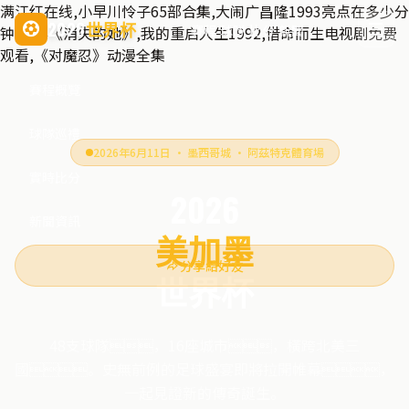
满江红在线,小早川怜子65部合集,大闹广昌隆1993亮点在多少分
2026
世界杯
賽程
球隊
比分
新聞
钟,电影《消失的她》,我的重启人生1992,借命而生电视剧免费
观看,《对魔忍》动漫全集
賽程概覽
球隊巡禮
2026年6月11日 · 墨西哥城 · 阿茲特克體育場
實時比分
2026
新聞資訊
美加墨
分享給好友
世界杯
48支球隊，16座城市，橫跨北美三
國。史無前例的足球盛宴即將拉開帷幕，
一起見證新的傳奇誕生。