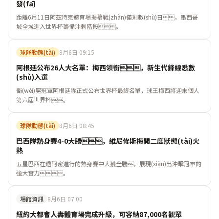
發(fā)
距離6月11日阿茲特克體育場揭幕戰(zhàn)僅剩數(shù)日，墨西哥
城全城進入世界杯籌備沖刺階段。
球隊動態(tài)
8月6日 09:15
阿根廷公布26人大名單：梅西領銜，新生代鋒線悉數
(shù)入選
衛(wèi)冕冠軍阿根廷隊正式公布世界杯最終名單，球王梅西將迎來個人
第六屆世界杯。
球隊動態(tài)
8月6日 08:45
巴西隊熱身賽4-0大勝，維尼修斯梅開二度狀態(tài)火
熱
五星巴西在邁阿密進行的熱身賽中大獲全勝，展現(xiàn)出沖擊冠軍的
強大實力。
場館資訊
8月6日 07:00
紐約大都會人壽體育場完成升級，可容納87,000名觀眾