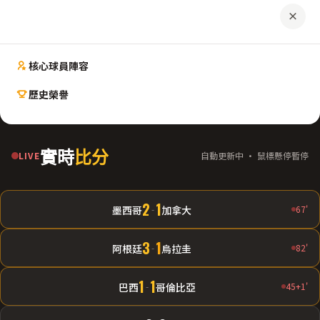
核心球員陣容
歷史榮譽
實時
比分
LIVE
自動更新中 · 鼠標懸停暫停
2
1
墨西哥
-
加拿大
67'
3
1
阿根廷
-
烏拉圭
82'
1
1
巴西
-
哥倫比亞
45+1'