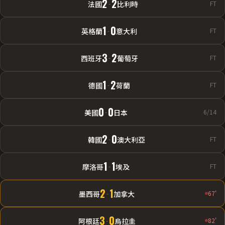
2
2
法國
-
比利時
FT
1
0
英格蘭
-
意大利
FT
3
2
西班牙
-
葡萄牙
FT
1
2
德國
-
荷蘭
FT
0
0
美國
-
日本
6/14
2
0
韓國
-
澳大利亞
FT
1
1
摩洛哥
-
埃及
FT
2
1
墨西哥
-
加拿大
67'
3
0
阿根廷
-
烏拉圭
82'