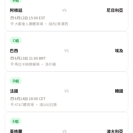
阿根廷
尼日利亞
VS
6月12日 15:00 EST
大都會人壽體育場 · 紐約/新澤西
C組
巴西
埃及
VS
6月13日 21:00 BRT
馬拉卡納模擬場 · 洛杉磯
D組
法國
韓國
VS
6月14日 18:00 CET
AT&T體育場 · 達(dá)拉斯
E組
英格蘭
澳大利亞
VS