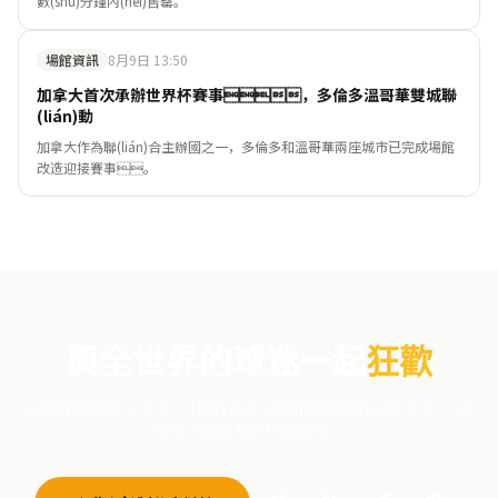
數(shù)分鐘內(nèi)售罄。
場館資訊
8月9日 13:50
加拿大首次承辦世界杯賽事，多倫多溫哥華雙城聯
(lián)動
加拿大作為聯(lián)合主辦國之一，多倫多和溫哥華兩座城市已完成場館
改造迎接賽事。
與全世界的球迷一起
狂歡
分享最新賽況、精彩進(jìn)球和你的觀賽心情，讓
更多人感受世界杯的魅力。