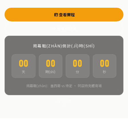
查看賽程
分享給好友
揭幕戰(ZHÀN)倒計(JÌ)時(SHÍ)
00
00
00
00
時(shí)
分
秒
天
揭幕戰(zhàn)：墨西哥 vs 待定 · 阿茲特克體育場
向下滾動