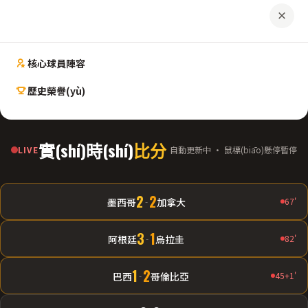
核心球員陣容
歷史榮譽(yù)
實(shí)時(shí)
比分
LIVE
自動更新中 · 鼠標(biāo)懸停暫停
2
2
墨西哥
-
加拿大
67'
3
1
阿根廷
-
烏拉圭
82'
1
2
巴西
-
哥倫比亞
45+1'