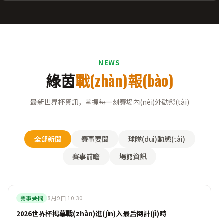
NEWS
綠茵
戰(zhàn)報(bào)
最新世界杯資訊，掌握每一刻賽場內(nèi)外動態(tài)
全部新聞
賽事要聞
球隊(duì)動態(tài)
賽事前瞻
場館資訊
賽事要聞
8月9日 10:30
2026世界杯揭幕戰(zhàn)進(jìn)入最后倒計(jì)時