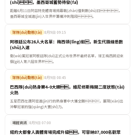
(shí)，墨西哥城蓄勢待發(fā)
距離6月11日阿茲特克體育場揭幕戰(zhàn)僅剩數(shù)日，
墨西哥城全城進(jìn)入世界杯籌備沖刺階段。
球隊(duì)動態(tài)
8月9日 09:15
阿根廷公布26人大名單：梅西領(lǐng)銜，新生代鋒線悉數
(shù)入選
衛(wèi)冕冠軍阿根廷隊(duì)正式公布世界杯最終名單，球王梅西將迎來
個(gè)人第六屆世界杯。
球隊(duì)動態(tài)
8月9日 08:45
巴西隊(duì)熱身賽4-0大勝，維尼修斯梅開二度狀態(tài)
火熱
五星巴西在邁阿密進(jìn)行的熱身賽中大獲全勝，展現(xiàn)出
沖擊冠軍的強(qiáng)大實(shí)力。
場館資訊
8月9日 07:00
紐約大都會人壽體育場完成升級，可容納87,000名觀眾