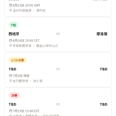
6月15日 20:00 GMT
溫布利模擬場 · 邁阿密
F組
西班牙
摩洛哥
VS
6月16日 19:00 CET
李維斯體育場 · 舊金山灣區(qū)
1/16決賽
TBD
TBD
VS
7月3日 待定
吉列體育場 · 波士頓
決賽
TBD
TBD
VS
7月19日 15:00 EST
大都會人壽體育場 · 紐約/新澤西