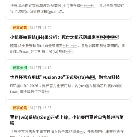
決賽場地正式完成草皮及配套設(shè)施升級，將以全新面貌迎
接全球數(shù)億球迷關(guān)注。
賽事前瞻
8月9日 11:20
小組賽抽簽結(jié)果分析：死亡之組花落誰家？
隨著48支參賽球隊(duì)全部確定，各組對陣形勢逐漸明朗，多
組出現(xiàn)死亡對抗引發(fā)熱議。
賽事要聞
8月9日 14:10
世界杯官方用球"Fusion 26"正式發(fā)布，融合AI科技
FIFA發(fā)布2026世界杯官方比賽用球，內(nèi)置AI輔助芯片實(shí)現
(xiàn)毫秒級越位判斷。
賽事前瞻
8月9日 16:35
票務(wù)系統(tǒng)正式上線，小組賽門票首日售罄超百萬
張
世界杯官方售票平臺首日涌入超千萬訪問量，多場熱門小組賽門票在