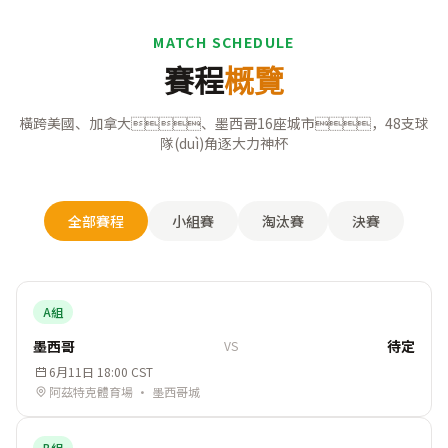
MATCH SCHEDULE
賽程
概覽
橫跨美國、加拿大、墨西哥16座城市，48支球
隊(duì)角逐大力神杯
全部賽程
小組賽
淘汰賽
決賽
A組
墨西哥
待定
VS
6月11日 18:00 CST
阿茲特克體育場 · 墨西哥城
B組