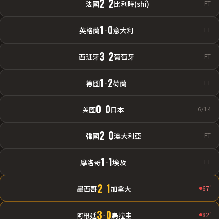
2
2
法國
-
比利時(shí)
FT
1
0
英格蘭
-
意大利
FT
3
2
西班牙
-
葡萄牙
FT
1
2
德國
-
荷蘭
FT
0
0
美國
-
日本
6/14
2
0
韓國
-
澳大利亞
FT
1
1
摩洛哥
-
埃及
FT
2
1
墨西哥
-
加拿大
67'
3
0
阿根廷
-
烏拉圭
82'