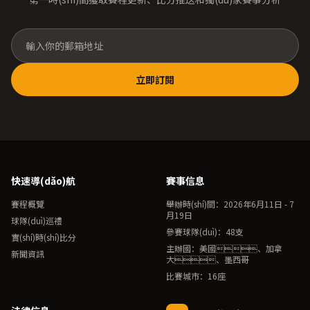
立即訂閱
快速導(dǎo)航
賽事信息
賽程概覽
舉辦時(shí)間：2026年6月11日 - 7
月19日
球隊(duì)巡禮
參賽球隊(duì)：48支
實(shí)時(shí)比分
主辦國：美國、加拿
新聞資訊
大、墨西哥
比賽城市：16座