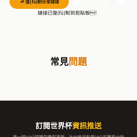
復(fù)制分享鏈接
鏈接已復(fù)制到剪貼板！
常見
問題
訂閱世界杯
資訊推送
第一時(shí)間獲取賽程更新、比分推送和獨(dú)家賽事分析