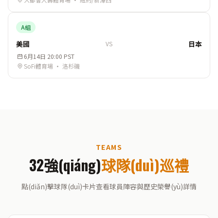
A組
美國
日本
VS
6月14日 20:00 PST
SoFi體育場 · 洛杉磯
TEAMS
32強(qiáng)
球隊(duì)巡禮
點(diǎn)擊球隊(duì)卡片查看球員陣容與歷史榮譽(yù)詳情