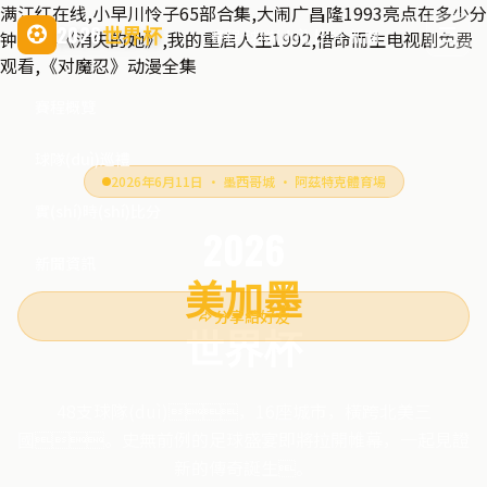
满江红在线,小早川怜子65部合集,大闹广昌隆1993亮点在多少分
2026
世界杯
賽程
球隊(duì)
比分
新聞
钟,电影《消失的她》,我的重启人生1992,借命而生电视剧免费
观看,《对魔忍》动漫全集
賽程概覽
球隊(duì)巡禮
2026年6月11日 · 墨西哥城 · 阿茲特克體育場
實(shí)時(shí)比分
2026
新聞資訊
美加墨
分享給好友
世界杯
48支球隊(duì)，16座城市，橫跨北美三
國。史無前例的足球盛宴即將拉開帷幕，一起見證
新的傳奇誕生。