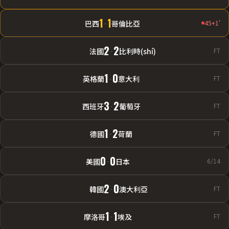
1
1
巴西
-
哥倫比亞
45+1'
2
2
法國
-
比利時(shí)
FT
1
0
英格蘭
-
意大利
FT
3
2
西班牙
-
葡萄牙
FT
1
2
德國
-
荷蘭
FT
0
0
美國
-
日本
6/14
2
0
韓國
-
澳大利亞
FT
1
1
摩洛哥
-
埃及
FT