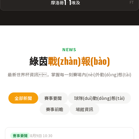
1
1
摩洛哥
-
埃及
FT
NEWS
綠茵
戰(zhàn)報(bào)
最新世界杯資訊，掌握每一刻賽場內(nèi)外動(dòng)態(tài)
全部新聞
賽事要聞
球隊(duì)動(dòng)態(tài)
賽事前瞻
場館資訊
賽事要聞
8月9日 10:30