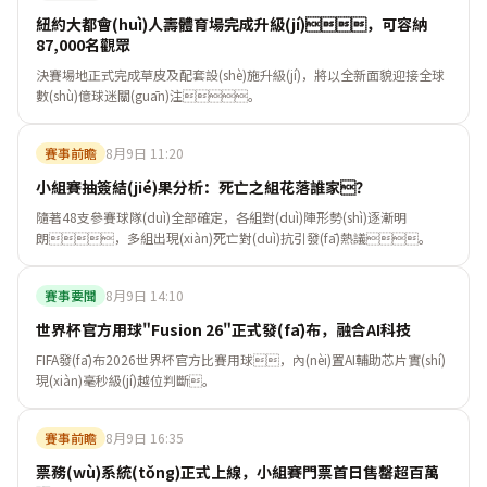
紐約大都會(huì)人壽體育場完成升級(jí)，可容納
87,000名觀眾
決賽場地正式完成草皮及配套設(shè)施升級(jí)，將以全新面貌迎接全球
數(shù)億球迷關(guān)注。
賽事前瞻
8月9日 11:20
小組賽抽簽結(jié)果分析：死亡之組花落誰家？
隨著48支參賽球隊(duì)全部確定，各組對(duì)陣形勢(shì)逐漸明
朗，多組出現(xiàn)死亡對(duì)抗引發(fā)熱議。
賽事要聞
8月9日 14:10
世界杯官方用球"Fusion 26"正式發(fā)布，融合AI科技
FIFA發(fā)布2026世界杯官方比賽用球，內(nèi)置AI輔助芯片實(shí)
現(xiàn)毫秒級(jí)越位判斷。
賽事前瞻
8月9日 16:35
票務(wù)系統(tǒng)正式上線，小組賽門票首日售罄超百萬