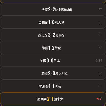
2
2
法國
-
比利時(shí)
FT
1
0
英格蘭
-
意大利
FT
3
2
西班牙
-
葡萄牙
FT
1
2
德國
-
荷蘭
FT
0
0
美國
-
日本
6/14
2
0
韓國
-
澳大利亞
FT
1
1
摩洛哥
-
埃及
FT
2
1
墨西哥
-
加拿大
67'