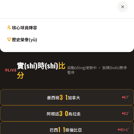
核心球員陣容
歷史榮譽(yù)
實(shí)時(shí)
比
自動(dòng)更新中 · 鼠標(biāo)懸停
LIVE
分
暫停
3
1
墨西哥
-
加拿大
67'
3
0
阿根廷
-
烏拉圭
82'
1
1
巴西
-
哥倫比亞
45+1'