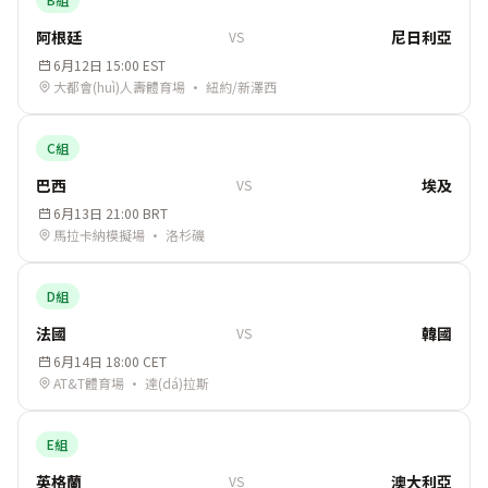
阿根廷
尼日利亞
VS
6月12日 15:00 EST
大都會(huì)人壽體育場 · 紐約/新澤西
C組
巴西
埃及
VS
6月13日 21:00 BRT
馬拉卡納模擬場 · 洛杉磯
D組
法國
韓國
VS
6月14日 18:00 CET
AT&T體育場 · 達(dá)拉斯
E組
英格蘭
澳大利亞
VS