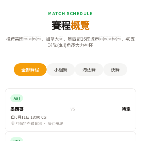
MATCH SCHEDULE
賽程
概覽
橫跨美國、加拿大、墨西哥16座城市，48支
球隊(duì)角逐大力神杯
全部賽程
小組賽
淘汰賽
決賽
A組
墨西哥
待定
VS
6月11日 18:00 CST
阿茲特克體育場 · 墨西哥城
B組