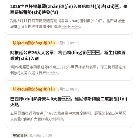
2026世界杯揭幕戰(zhàn)進(jìn)入最后倒計(jì)時(shí)，墨
西哥城蓄勢(shì)待發(fā)
距離6月11日阿茲特克體育場揭幕戰(zhàn)僅剩數(shù)日，墨西哥城全
城進(jìn)入世界杯籌備沖刺階段。
球隊(duì)動(dòng)態(tài)
8月9日 09:15
阿根廷公布26人大名單：梅西領(lǐng)銜，新生代鋒線
悉數(shù)入選
衛(wèi)冕冠軍阿根廷隊(duì)正式公布世界杯最終名單，球王梅西將迎來
個(gè)人第六屆世界杯。
球隊(duì)動(dòng)態(tài)
8月9日 08:45
巴西隊(duì)熱身賽4-0大勝，維尼修斯梅開二度狀態(tài)
火熱
五星巴西在邁阿密進(jìn)行的熱身賽中大獲全勝，展現(xiàn)出沖擊冠
軍的強(qiáng)大實(shí)力。
場館資訊
8月9日 07:00