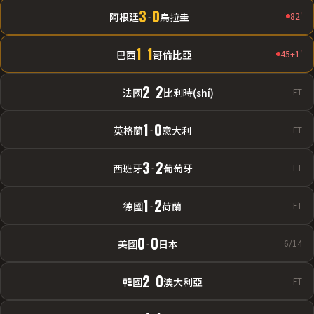
3
0
阿根廷
-
烏拉圭
82'
1
1
巴西
-
哥倫比亞
45+1'
2
2
法國
-
比利時(shí)
FT
1
0
英格蘭
-
意大利
FT
3
2
西班牙
-
葡萄牙
FT
1
2
德國
-
荷蘭
FT
0
0
美國
-
日本
6/14
2
0
韓國
-
澳大利亞
FT