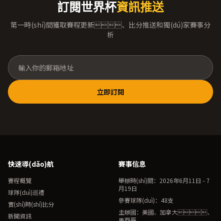
訂閱世界杯
資訊推送
第一時(shí)間獲取賽程更新、比分推送和獨(dú)家賽事分
析
立即訂閱
快速導(dǎo)航
賽事信息
賽程概覽
舉辦時(shí)間：2026年6月11日 - 7
月19日
球隊(duì)巡禮
參賽球隊(duì)：48支
實(shí)時(shí)比分
主辦國：美國、加拿大、
新聞資訊
墨西哥