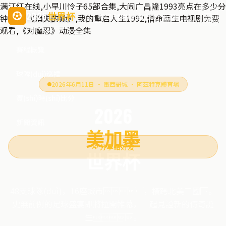
满江红在线,小早川怜子65部合集,大闹广昌隆1993亮点在多少分
2026
世界杯
賽程
球隊(duì)
比分
新聞
钟,电影《消失的她》,我的重启人生1992,借命而生电视剧免费
观看,《对魔忍》动漫全集
賽程概覽
球隊(duì)巡禮
2026年6月11日 · 墨西哥城 · 阿茲特克體育場
實(shí)時(shí)比分
2026
新聞資訊
美加墨
分享給好友
世界杯
48支球隊(duì)，16座城市，橫跨北美三國。
史無前例的足球盛宴即將拉開帷幕，一起見證新的傳奇誕
生。