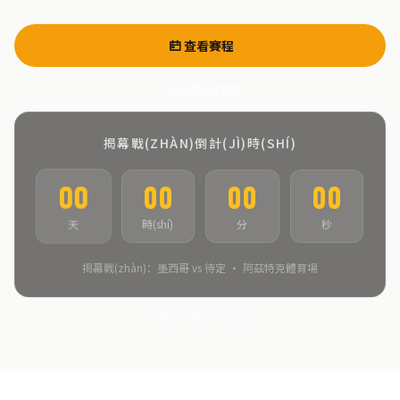
查看賽程
分享給好友
揭幕戰(ZHÀN)倒計(JÌ)時(SHÍ)
00
00
00
00
時(shí)
分
秒
天
揭幕戰(zhàn)：墨西哥 vs 待定 · 阿茲特克體育場
向下滾動(dòng)