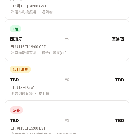
6月15日 20:00 GMT
溫布利模擬場 · 邁阿密
F組
西班牙
摩洛哥
VS
6月16日 19:00 CET
李維斯體育場 · 舊金山灣區(qū)
1/16決賽
TBD
TBD
VS
7月3日 待定
吉列體育場 · 波士頓
決賽
TBD
TBD
VS
7月19日 15:00 EST
大都會(huì)人壽體育場 · 紐約/新澤西