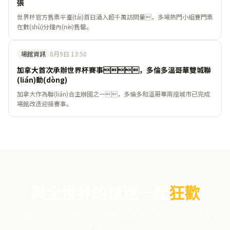
張
世界杯官方售票平臺(tái)首日涌入超千萬訪問量，多場熱門小組賽門票
在數(shù)分鐘內(nèi)售罄。
場館資訊
8月9日 13:50
加拿大首次承辦世界杯賽事，多倫多溫哥華雙城聯
(lián)動(dòng)
加拿大作為聯(lián)合主辦國之一，多倫多和溫哥華兩座城市已完成
場館改造迎接賽事。
與全世界的球迷一起
狂歡
分享最新賽況、精彩進(jìn)球和你的觀賽心情，讓更多人感受世
界杯的魅力。