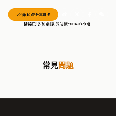
復(fù)制分享鏈接
鏈接已復(fù)制到剪貼板！
常見
問題