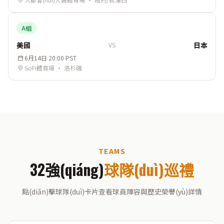
A組
美國
日本
VS
6月14日 20:00 PST
SoFi體育場 · 洛杉磯
TEAMS
32強(qiáng)
球隊(duì)巡禮
點(diǎn)擊球隊(duì)卡片查看球員陣容與歷史榮譽(yù)詳情